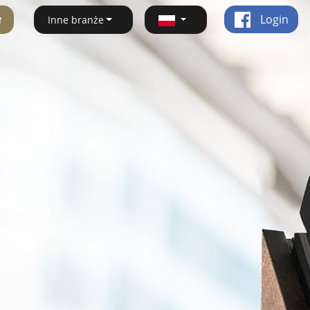
ę
Login
Inne branże