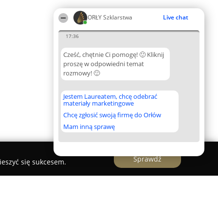
ORŁY Szklarstwa
Live chat
17:36
Cześć, chętnie Ci pomogę! 🙂 Kliknij
proszę w odpowiedni temat
rozmowy! 🙂
Jestem Laureatem, chcę odebrać
materiały marketingowe
Chcę zgłosić swoją firmę do Orłów
Mam inną sprawę
Sprawdź
ieszyć się sukcesem.