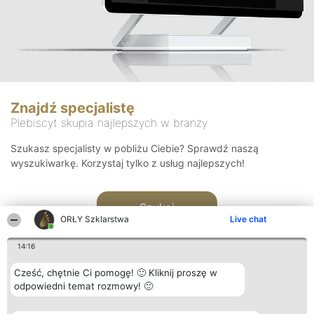
Znajdź specjalistę
Plebiscyt skupia najlepszych w branży
Szukasz specjalisty w pobliżu Ciebie? Sprawdź naszą
wyszukiwarkę. Korzystaj tylko z usług najlepszych!
Szukaj
ORŁY Szklarstwa
Live chat
14:16
Cześć, chętnie Ci pomogę! 🙂 Kliknij proszę w
odpowiedni temat rozmowy! 🙂
Organizator plebiscytu
Plebiscyt
Kontakt