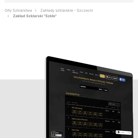
Orły Szklarstwa
Zakłady szklarskie - Szczecin
Zakład Szklarski "Szkło"