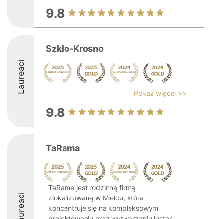
9.8
Szkło-Krosno
Laureaci
Pokaż więcej >>
9.8
TaRama
TaRama jest rodzinną firmą
Laureaci
zlokalizowaną w Mielcu, która
koncentruje się na kompleksowym
projektowaniu oraz wytwarzaniu luster