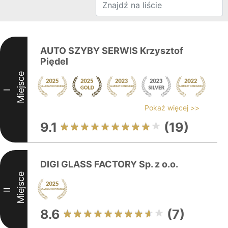
AUTO SZYBY SERWIS Krzysztof
Piędel
Miejsce
I
Pokaż więcej >>
9.1
(19)
DIGI GLASS FACTORY Sp. z o.o.
Miejsce
II
8.6
(7)