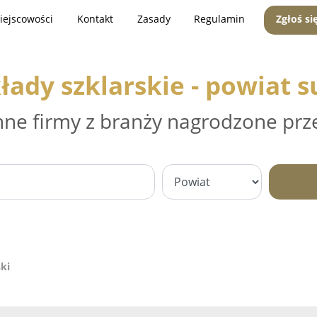
iejscowości
Kontakt
Zasady
Regulamin
Zgłoś si
łady szklarskie - powiat s
nne firmy z branży nagrodzone prz
ski