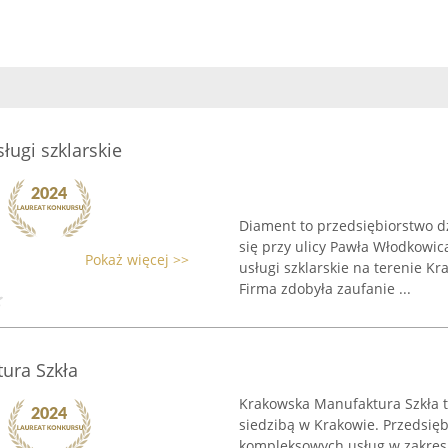
ugi szklarskie
Diament to przedsiębiorstwo dz
się przy ulicy Pawła Włodkowi
Pokaż więcej >>
usługi szklarskie na terenie K
Firma zdobyła zaufanie ...
ura Szkła
Krakowska Manufaktura Szkła to 
siedzibą w Krakowie. Przedsię
kompleksowych usług w zakresie