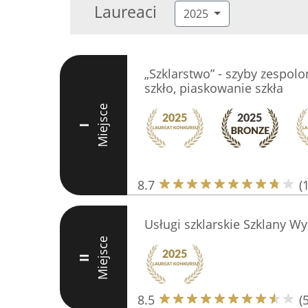
Laureaci
2025
„Szklarstwo” - szyby zespolo
szkło, piaskowanie szkła
Miejsce
I
8.7
(
Usługi szklarskie Szklany W
Miejsce
II
8.5
(5