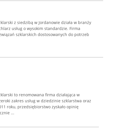
arski z siedzibą w Jordanowie działa w branży
achlarz usług o wysokim standardzie. Firma
rozwiązań szklarskich dostosowanych do potrzeb
larski to renomowana firma działająca w
eroki zakres usług w dziedzinie szklarstwa oraz
11 roku, przedsiębiorstwo zyskało opinię
znie ...