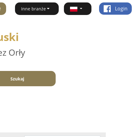
ę
Login
Inne branże
uski
ez Orły
Szukaj