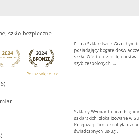
ne, szkło bezpieczne,
Firma Szklarstwo z Grzechyni t
posiadający bogate doświadczen
szkła. Oferta przedsiębiorstwa
szyb zespolonych, ...
Pokaż więcej >>
15)
ymiar
Szklany Wymiar to przedsiębio
szklarskich, zlokalizowane w S
Kolejowej. Firma zdobyła uznan
świadczonych usług ...
)