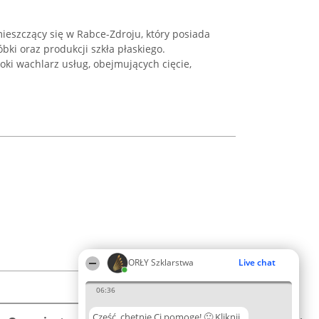
mieszczący się w Rabce-Zdroju, który posiada
ki oraz produkcji szkła płaskiego.
oki wachlarz usług, obejmujących cięcie,
ORŁY Szklarstwa
Live chat
06:36
Cześć, chętnie Ci pomogę! 🙂 Kliknij