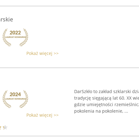
arskie
Pokaż więcej >>
DarSzkło to zakład szklarski dz
tradycję sięgającą lat 60. XX w
gdzie umiejętności rzemieślni
pokolenia na pokolenie, ...
Pokaż więcej >>