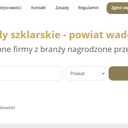
iejscowości
Kontakt
Zasady
Regulamin
Zgłoś si
y szklarskie - powiat wa
nne firmy z branży nagrodzone prz
adowicki