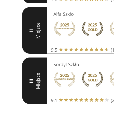
Alfa Szkło
Miejsce
II
9.5
(
Sordyl Szkło
Miejsce
III
9.1
(