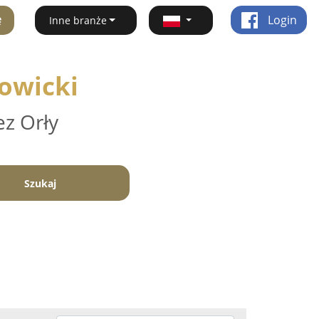
ę
Login
Inne branże
dowicki
ez Orły
Szukaj