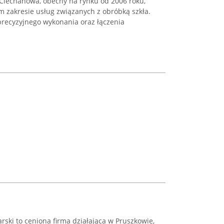
z Ciechanowa, obecny na rynku od 2006 roku,
im zakresie usług związanych z obróbką szkła.
precyzyjnego wykonania oraz łączenia
rski to ceniona firma działająca w Pruszkowie,