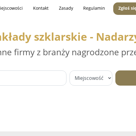
iejscowości
Kontakt
Zasady
Regulamin
Zgłoś si
akłady szklarskie - Nadarz
nne firmy z branży nagrodzone prz