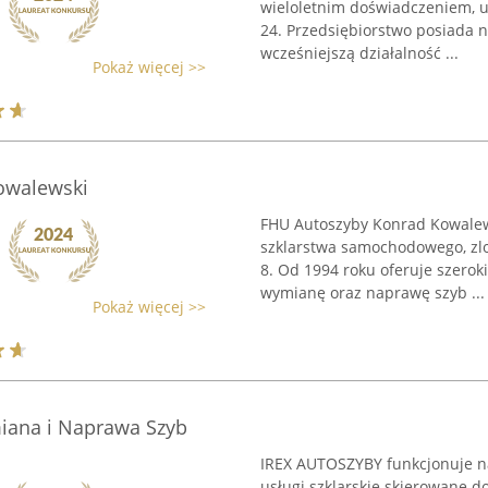
wieloletnim doświadczeniem, u
24. Przedsiębiorstwo posiada n
wcześniejszą działalność ...
Pokaż więcej >>
owalewski
FHU Autoszyby Konrad Kowalews
szklarstwa samochodowego, zlo
8. Od 1994 roku oferuje szerok
wymianę oraz naprawę szyb ...
Pokaż więcej >>
miana i Naprawa Szyb
IREX AUTOSZYBY funkcjonuje na
usługi szklarskie skierowane d