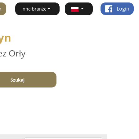
ę
Login
Inne branże
yn
ez Orły
Szukaj