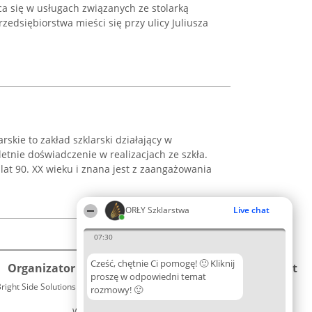
ąca się w usługach związanych ze stolarką
zedsiębiorstwa mieści się przy ulicy Juliusza
skie to zakład szklarski działający w
letnie doświadczenie w realizacjach ze szkła.
lat 90. XX wieku i znana jest z zaangażowania
ORŁY Szklarstwa
Live chat
07:30
Cześć, chętnie Ci pomogę! 🙂 Kliknij
Organizator plebiscytu
Plebiscyt
Kontakt
proszę w odpowiedni temat
right Side Solutions sp. z o. o. sp. k.
Laureaci
rozmowy! 🙂
Kontakt
ul. Ruska 22
Lista
Wrocław 50-079
wszystkich