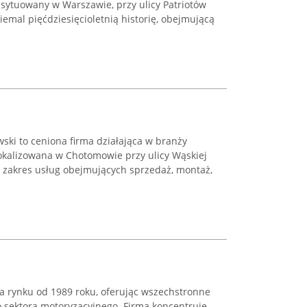
sytuowany w Warszawie, przy ulicy Patriotów
iemal pięćdziesięcioletnią historię, obejmującą
ki to ceniona firma działająca w branży
kalizowana w Chotomowie przy ulicy Wąskiej
i zakres usług obejmujących sprzedaż, montaż,
 rynku od 1989 roku, oferując wszechstronne
o sektora motoryzacyjnego. Firma koncentruje