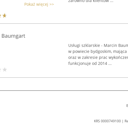
zarówno dla klientów ...
Pokaż więcej >>
in Baumgart
Usługi szklarskie - Marcin Bau
w powiecie bydgoskim, mająca 
oraz w zakresie prac wykończe
funkcjonuje od 2014 ...
B
KRS 0000749100 | R