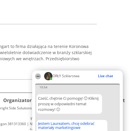
mgart to firma działająca na terenie Koronowa
wieloletnie doświadczenie w branży szklarskiej
niowych we wnętrzach. Przedsiębiorstwo
ORŁY Szklarstwa
Live chat
10:54
Cześć, chętnie Ci pomogę! 🙂 Kliknij
Organizator plebiscytu
Plebiscyt
Kontakt
proszę w odpowiedni temat
right Side Solutions sp. z o. o. sp. k.
Laureaci
rozmowy! 🙂
Kontakt
ul. Ruska 22
Lista
Wrocław 50-079
wszystkich
Jestem Laureatem, chcę odebrać
egon 381313360 | NIP 8943132676
Laureatów
materiały marketingowe
+48 508 492 400
Zasady