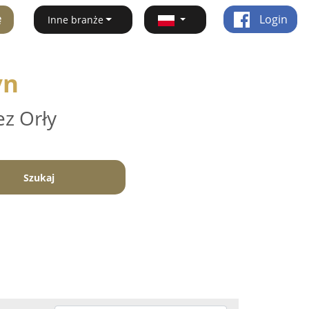
ę
Login
Inne branże
yn
ez Orły
Szukaj