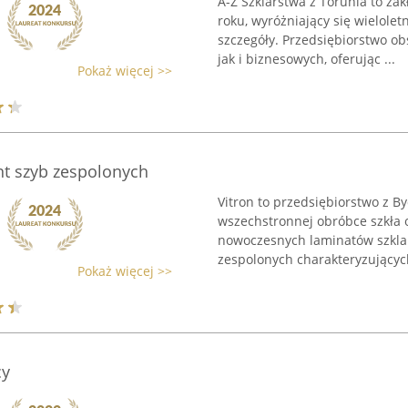
A-Z Szklarstwa z Torunia to zak
roku, wyróżniający się wielole
szczegóły. Przedsiębiorstwo o
jak i biznesowych, oferując ...
Pokaż więcej >>
ent szyb zespolonych
Vitron to przedsiębiorstwo z By
wszechstronnej obróbce szkła o
nowoczesnych laminatów szklan
zespolonych charakteryzujących
Pokaż więcej >>
cy