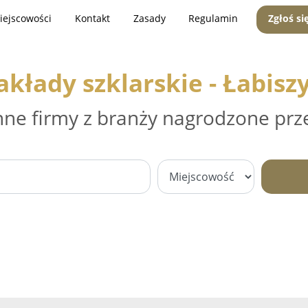
iejscowości
Kontakt
Zasady
Regulamin
Zgłoś si
akłady szklarskie - Łabisz
nne firmy z branży nagrodzone prz