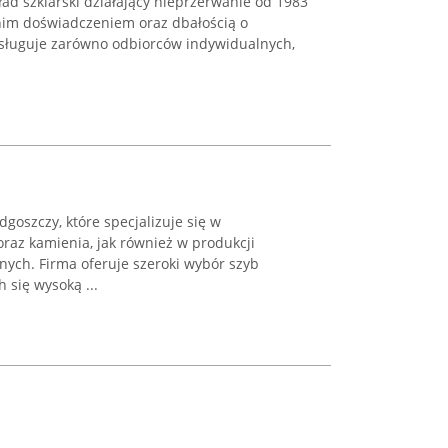
ład szklarski działający nieprzerwanie od 1983
tnim doświadczeniem oraz dbałością o
bsługuje zarówno odbiorców indywidualnych,
dgoszczy, które specjalizuje się w
raz kamienia, jak również w produkcji
ych. Firma oferuje szeroki wybór szyb
 się wysoką ...