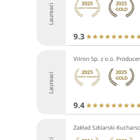
Laureaci
9.3
Vitron Sp. z o.o. Produc
Laureaci
9.4
Zakład Szklarski-Kuchars