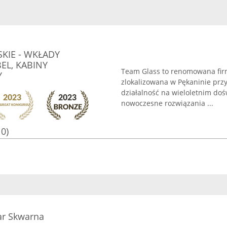
SKIE - WKŁADY
EL, KABINY
Team Glass to renomowana firm
Y
zlokalizowana w Pękaninie przy
działalność na wieloletnim doś
nowoczesne rozwiązania ...
10)
ar Skwarna