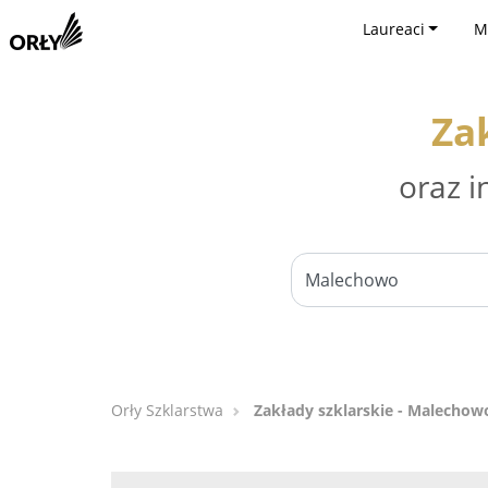
Laureaci
M
Za
oraz i
Orły Szklarstwa
Zakłady szklarskie - Malechow