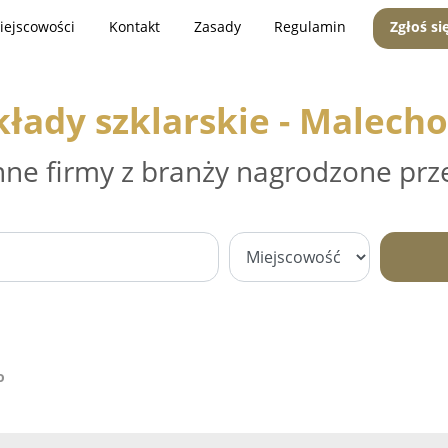
iejscowości
Kontakt
Zasady
Regulamin
Zgłoś si
kłady szklarskie - Malech
nne firmy z branży nagrodzone prz
o