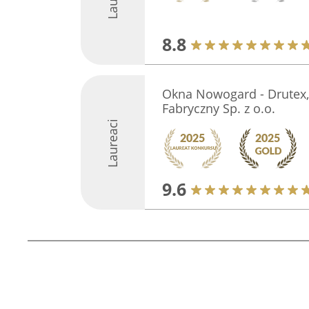
8.8
Okna Nowogard - Drutex, 
Fabryczny Sp. z o.o.
Laureaci
9.6