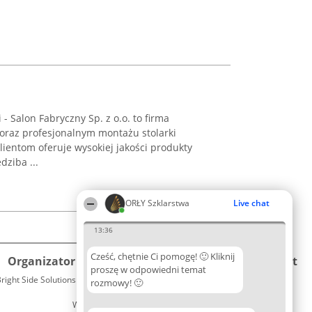
- Salon Fabryczny Sp. z o.o. to firma
 oraz profesjonalnym montażu stolarki
lientom oferuje wysokiej jakości produkty
ziba ...
ORŁY Szklarstwa
Live chat
13:36
Cześć, chętnie Ci pomogę! 🙂 Kliknij
Organizator plebiscytu
Plebiscyt
Kontakt
proszę w odpowiedni temat
right Side Solutions sp. z o. o. sp. k.
Laureaci
rozmowy! 🙂
Kontakt
ul. Ruska 22
Lista
Wrocław 50-079
wszystkich