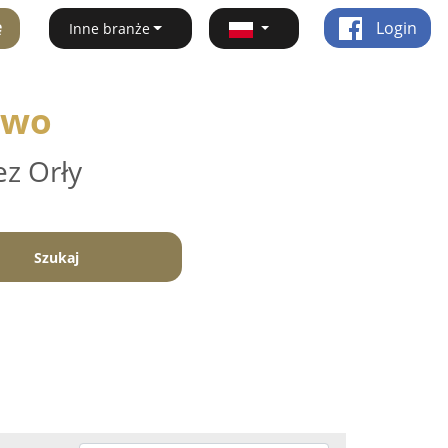
ę
Login
Inne branże
owo
ez Orły
Szukaj