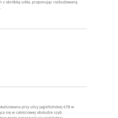
ch z obróbką szkła, proponując rozbudowaną
.
okalizowana przy ulicy Jagiellońskiej 67B w
ąca się w całościowej obsłudze szyb
wo może poszczycić się wieloletnią