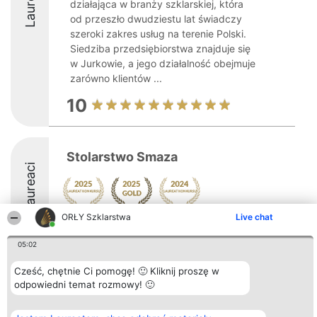
Laureaci
działająca w branży szklarskiej, która
od przeszło dwudziestu lat świadczy
szeroki zakres usług na terenie Polski.
Siedziba przedsiębiorstwa znajduje się
w Jurkowie, a jego działalność obejmuje
zarówno klientów ...
10
Stolarstwo Smaza
Laureaci
ORŁY Szklarstwa
Live chat
9
05:02
Cześć, chętnie Ci pomogę! 🙂 Kliknij proszę w
Organizator plebiscytu
Plebiscyt
Kontakt
odpowiedni temat rozmowy! 🙂
Bright Side Solutions sp. z o.
Laureaci
Kontakt
o. sp. k.
Lista
ul. Ruska 22
wszystkich